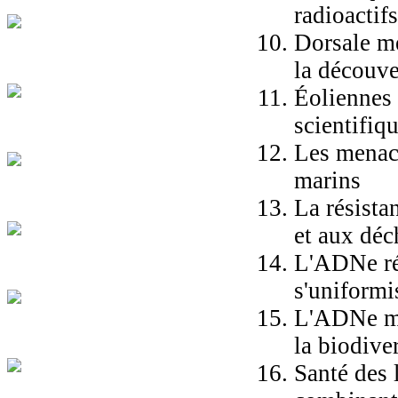
radioactif
Dorsale m
la découve
Éoliennes 
scientif
Les menace
marins
La résista
et aux déc
L'ADNe ré
s'uniformi
L'ADNe me
la biodive
Santé des 