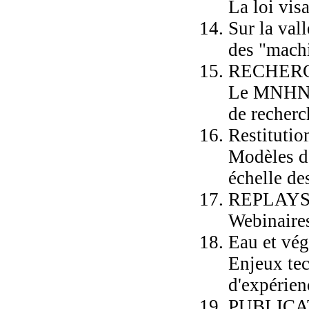
La loi vis
Sur la val
des "machi
RECHER
Le MNHN e
de recherch
Restituti
Modèles de
échelle de
REPLAY
Webinaire
Eau et vég
Enjeux tec
d'expérien
PUBLICA