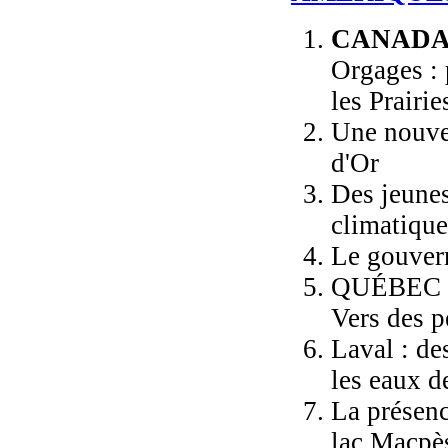
CANAD
Orgages : 
les Prairie
Une nouvel
d'Or
Des jeunes 
climatique
Le gouver
QUÉBEC
Vers des p
Laval : de
les eaux d
La présenc
lac Macpè