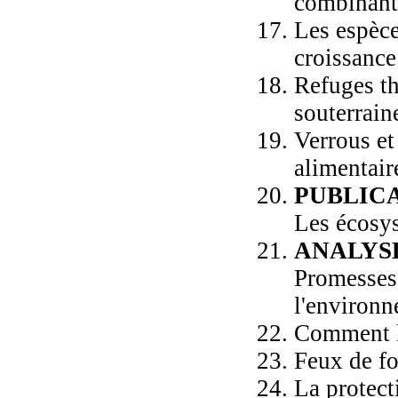
combinant
Les espèce
croissanc
Refuges th
souterrain
Verrous et
alimentair
PUBLIC
Les écosys
ANALYS
Promesses
l'environ
Comment le
Feux de fo
La protect