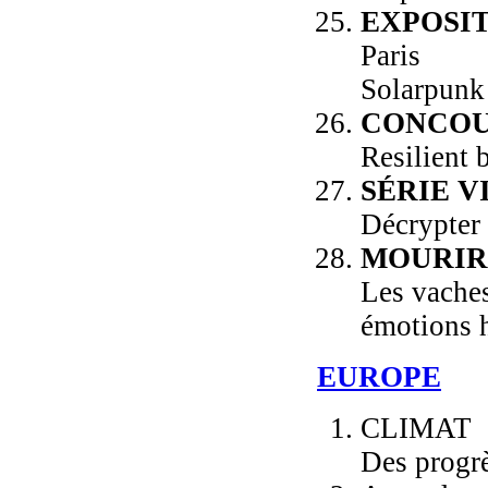
EXPOSI
Paris
Solarpunk 
CONCOU
Resilient 
SÉRIE V
Décrypter
MOURIR
Les vaches
émotions 
EUROPE
CLIMAT
Des progrè