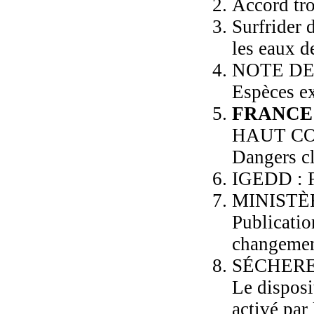
Accord tr
Surfrider 
les eaux d
NOTE DE
Espèces e
FRANCE
HAUT CO
Dangers cl
IGEDD : 
MINISTÈ
Publicatio
changemen
SÉCHER
Le disposi
activé par