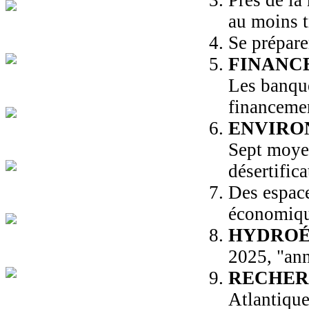
Près de la
au moins t
Se prépare
FINANC
Les banque
financemen
ENVIRO
Sept moyen
désertifica
Des espace
économique
HYDROÉ
2025, "ann
RECHE
Atlantique