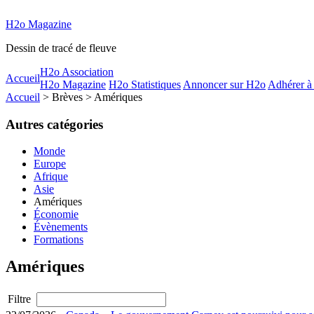
H2o Magazine
Dessin de tracé de fleuve
H2o Association
Accueil
H2o Magazine
H2o Statistiques
Annoncer sur H2o
Adhérer à
Accueil
> Brèves > Amériques
Autres catégories
Monde
Europe
Afrique
Asie
Amériques
Économie
Évènements
Formations
Amériques
Filtre