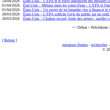
14/04/2026
États-Unis – L'EPA et le HHS annoncent des mesures co
01/04/2026
État-Unis – Métaux dans les cours d'eau – L'EPA et l'in
01/04/2026
États-Unis – Un projet de loi bipartite vise à financer l
28/03/2026
États-Unis – L'EPA sollicite l'avis du public sur un outil v
26/03/2026
États-Unis – Chaleur record, fonte des neiges : quelles c
<< Début
< Précédente
[ Retour ]
mentions légales
-
rechercher
© 20