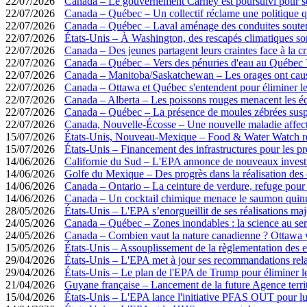
22/07/2026
Canada – Le gouvernement Carney est poursuivi pour so
22/07/2026
Canada – Québec – Un collectif réclame une politique qu
22/07/2026
Canada – Québec – Laval aménage des conduites souterra
22/07/2026
États-Unis – À Washington, des rescapés climatiques s
22/07/2026
Canada – Des jeunes partagent leurs craintes face à la cr
22/07/2026
Canada – Québec – Vers des pénuries d'eau au Québec 
22/07/2026
Canada – Manitoba/Saskatchewan – Les orages ont causé 
22/07/2026
Canada – Ottawa et Québec s'entendent pour éliminer l
22/07/2026
Canada – Alberta – Les poissons rouges menacent les é
22/07/2026
Canada – Québec – La présence de moules zébrées susp
22/07/2026
Canada, Nouvelle-Écosse – Une nouvelle maladie affecte
15/07/2026
États-Unis, Nouveau-Mexique – Food & Water Watch réc
15/07/2026
États-Unis – Financement des infrastructures pour les pro
14/06/2026
Californie du Sud – L'EPA annonce de nouveaux investi
14/06/2026
Golfe du Mexique – Des progrès dans la réalisation des o
14/06/2026
Canada – Ontario – La ceinture de verdure, refuge pour
14/06/2026
Canada – Un cocktail chimique menace le saumon quin
28/05/2026
États-Unis – L'EPA s’enorgueillit de ses réalisations m
24/05/2026
Canada – Québec – Zones inondables : la science au ser
24/05/2026
Canada – Combien vaut la nature canadienne ? Ottawa v
15/05/2026
États-Unis – Assouplissement de la règlementation des ef
29/04/2026
États-Unis – L'EPA met à jour ses recommandations relat
29/04/2026
États-Unis – Le plan de l'EPA de Trump pour éliminer le
21/04/2026
Guyane française – Lancement de la future ­Agence territo
15/04/2026
États-Unis – L'EPA lance l'initiative PFAS OUT pour lut