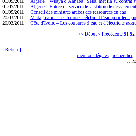
01/05/2011
Algérie – Wilaya d’Annaba : Sellal met fin au contrat a
01/05/2011
Algérie – Entrée en service de la station de dessaleme
01/05/2011
Conseil des ministres arabes des ressources en eau
20/03/2011
Madagascar – Les femmes célèbrent l’eau pour leur jou
20/03/2011
Côte d'Ivoire – Les coupures d’eau et d'électricité aggr
<< Début
< Précédente
51
52
[ Retour ]
mentions légales
-
rechercher
© 20