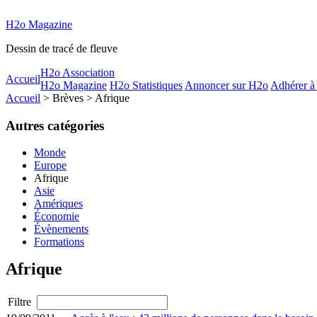
H2o Magazine
Dessin de tracé de fleuve
H2o Association
Accueil
H2o Magazine
H2o Statistiques
Annoncer sur H2o
Adhérer à
Accueil
> Brèves > Afrique
Autres catégories
Monde
Europe
Afrique
Asie
Amériques
Économie
Évènements
Formations
Afrique
Filtre