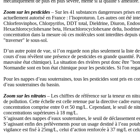
mécaniquement de plus en plus sévère, même si la qualité s’améliore. 
Zoom sur les pesticides
– Sur les 41 substances dangereuses prises en 
actuellement autorisé en France : l’Isoproturon. Les autres ont été int
Chlorfenvinphos, Chlorpyrifos, DDT total, Dieldrine, Diuron, Endo
Hexachlorocyclohexane beta, Hexachlorocyclohexane delta, Isodrine, I
concentration dans la mesure où ces molécules sont interdites depuis 
"traverser" le sous-sol.
D’un autre point de vue, si l’on regarde non plus seulement la liste des
cours d’eau révèlent une présence de pesticides en grande quantité. Pa
mauvaise état chimique). La situation des rivières peut donc être "bon
Normandie sont en bon état chimique pour les pesticides. Si l'on regar
Pour les nappes d’eau souterraines, tous les pesticides sont pris en co
d’eau souterraines du bassin.
Zoom sur les nitrates
– Les chiffres de référence sur la teneur en ni
de pollution. Cette échelle est celle retenue par la directive cadre eu
concentration comprise entre 0 et 50 mg/L. Cependant, le seuil de nitra
concentrations supérieures à 18 mg/L.
S’agissant des nappes d’eaux souterraines, le seuil de déclassement e
S’agissant enfin des prélèvements pour un usage destiné à l’eau potable
vigilance est fixé à 25mg/L, celui d’action renforcée à 37 mg/L et cel