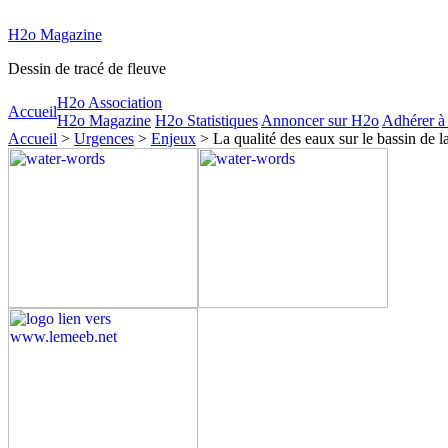
H2o Magazine
Dessin de tracé de fleuve
H2o Association
Accueil
H2o Magazine
H2o Statistiques
Annoncer sur H2o
Adhérer à
Accueil
>
Urgences
>
Enjeux
> La qualité des eaux sur le bassin de l