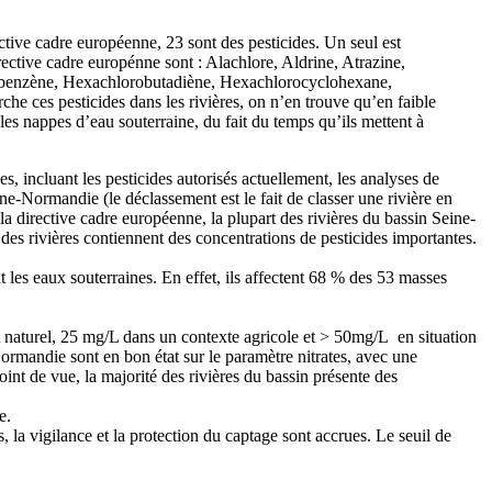
ctive cadre européenne, 23 sont des pesticides. Un seul est
irective cadre europénne sont : Alachlore, Aldrine, Atrazine,
robenzène, Hexachlorobutadiène, Hexachlorocyclohexane,
e ces pesticides dans les rivières, on n’en trouve qu’en faible
es nappes d’eau souterraine, du fait du temps qu’ils mettent à
es, incluant les pesticides autorisés actuellement, les analyses de
ne-Normandie (le déclassement est le fait de classer une rivière en
la directive cadre européenne, la plupart des rivières du bassin Seine-
 des rivières contiennent des concentrations de pesticides importantes.
t les eaux souterraines. En effet, ils affectent 68 % des 53 masses
t naturel, 25 mg/L dans un contexte agricole et > 50mg/L en situation
-Normandie sont en bon état sur le paramètre nitrates, avec une
int de vue, la majorité des rivières du bassin présente des
e.
, la vigilance et la protection du captage sont accrues. Le seuil de