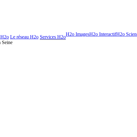
H2o Images
H2o Interactif
H2o Scien
 H2o
Le réseau H2o
Services H2o
a Seine