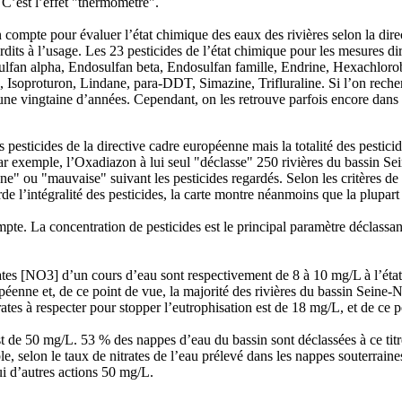
C’est l’effet "thermomètre".
compte pour évaluer l’état chimique des eaux des rivières selon la dire
erdits à l’usage. Les 23 pesticides de l’état chimique pour les mesures d
sulfan alpha, Endosulfan beta, Endosulfan famille, Endrine, Hexachlo
soproturon, Lindane, para-DDT, Simazine, Trifluraline. Si l’on recherch
une vingtaine d’années. Cependant, on les retrouve parfois encore dans l
 pesticides de la directive cadre européenne mais la totalité des pesticid
r exemple, l’Oxadiazon à lui seul "déclasse" 250 rivières du bassin Sei
ne" ou "mauvaise" suivant les pesticides regardés. Selon les critères de 
de l’intégralité des pesticides, la carte montre néanmoins que la plupart
mpte. La concentration de pesticides est le principal paramètre déclassan
trates [NO3] d’un cours d’eau sont respectivement de 8 à 10 mg/L à l’éta
ropéenne et, de ce point de vue, la majorité des rivières du bassin Seine
tes à respecter pour stopper l’eutrophisation est de 18 mg/L, et de ce po
st de 50 mg/L. 53 % des nappes d’eau du bassin sont déclassées à ce titr
, selon le taux de nitrates de l’eau prélevé dans les nappes souterraines
ui d’autres actions 50 mg/L.