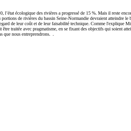
0, l’état écologique des rivières a progressé de 15 %. Mais il reste en
ou portions de rivières du bassin Seine-Normandie devraient atteindre le 
u regard de leur coût et de leur faisabilité technique. Comme l'explique 
 être traitée avec pragmatisme, en se fixant des objectifs qui soient att
ons que nous entreprendrons.
.