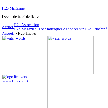
H2o Magazine
Dessin de tracé de fleuve
H2o Association
Accueil
H2o Magazine
H2o Statistiques
Annoncer sur H2o
Adhérer à
Accueil
> H2o Images