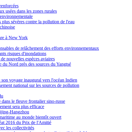
renforcées
ux usées dans les zones rurales
 environnementale
 plus sévères contre la pollution de l'eau
chinoise
uare à New York
onsables de relâchement des efforts environnementaux
nts risques d'inondations
de nouvelles espèces aviaires
e du Nord près des sources du Yangtsé
son voyage inaugural vers l'océan Indien
ment national sur les sources de pollution
du
ans le fleuve frontalier sino-russe
ement sera plus efficace
eijing-Hangzhou
ritime au monde bientôt ouvert
éat 2016 du Prix de l'Amitié
c les collectivités