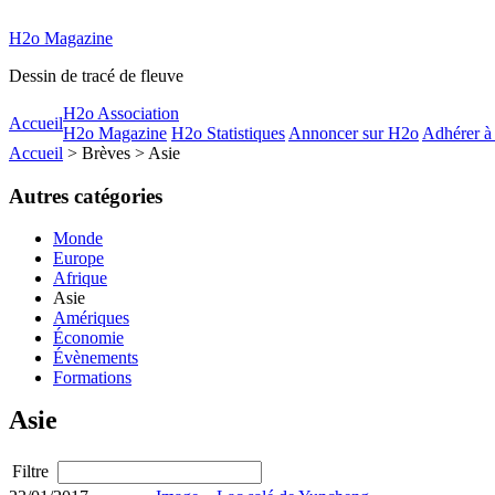
H2o Magazine
Dessin de tracé de fleuve
H2o Association
Accueil
H2o Magazine
H2o Statistiques
Annoncer sur H2o
Adhérer à
Accueil
> Brèves > Asie
Autres catégories
Monde
Europe
Afrique
Asie
Amériques
Économie
Évènements
Formations
Asie
Filtre