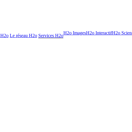
H2o Images
H2o Interactif
H2o Scien
 H2o
Le réseau H2o
Services H2o