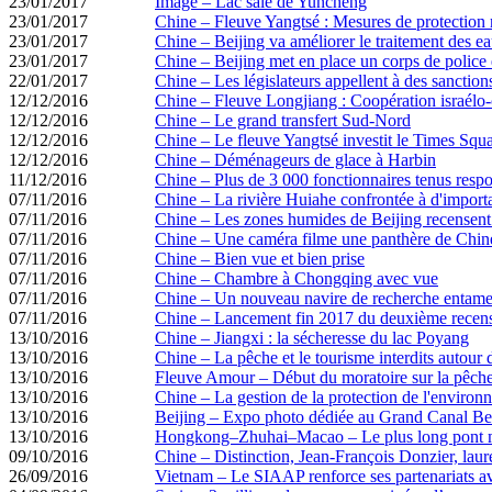
23/01/2017
Image – Lac salé de Yuncheng
23/01/2017
Chine – Fleuve Yangtsé : Mesures de protection 
23/01/2017
Chine – Beijing va améliorer le traitement des ea
23/01/2017
Chine – Beijing met en place un corps de police
22/01/2017
Chine – Les législateurs appellent à des sanctions
12/12/2016
Chine – Fleuve Longjiang : Coopération israélo-
12/12/2016
Chine – Le grand transfert Sud-Nord
12/12/2016
Chine – Le fleuve Yangtsé investit le Times Sq
12/12/2016
Chine – Déménageurs de glace à Harbin
11/12/2016
Chine – Plus de 3 000 fonctionnaires tenus resp
07/11/2016
Chine – La rivière Huiahe confrontée à d'importa
07/11/2016
Chine – Les zones humides de Beijing recensent 
07/11/2016
Chine – Une caméra filme une panthère de Chin
07/11/2016
Chine – Bien vue et bien prise
07/11/2016
Chine – Chambre à Chongqing avec vue
07/11/2016
Chine – Un nouveau navire de recherche entame 
07/11/2016
Chine – Lancement fin 2017 du deuxième recense
13/10/2016
Chine – Jiangxi : la sécheresse du lac Poyang
13/10/2016
Chine – La pêche et le tourisme interdits autour 
13/10/2016
Fleuve Amour – Début du moratoire sur la pêche d
13/10/2016
Chine – La gestion de la protection de l'environn
13/10/2016
Beijing – Expo photo dédiée au Grand Canal B
13/10/2016
Hongkong–Zhuhai–Macao – Le plus long pont ma
09/10/2016
Chine – Distinction, Jean-François Donzier, laur
26/09/2016
Vietnam – Le SIAAP renforce ses partenariats ave