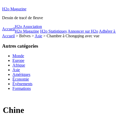
H2o Magazine
Dessin de tracé de fleuve
H2o Association
Accueil
H2o Magazine
H2o Statistiques
Annoncer sur H2o
Adhérer à
Accueil
> Brèves >
Asie
> Chambre à Chongqing avec vue
Autres catégories
Monde
Europe
Afrique
Asie
Amériques
Économie
Évènements
Formations
Chine