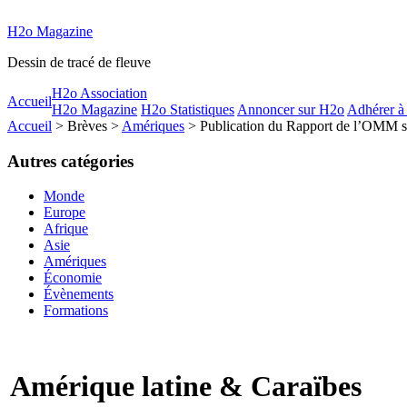
H2o Magazine
Dessin de tracé de fleuve
H2o Association
Accueil
H2o Magazine
H2o Statistiques
Annoncer sur H2o
Adhérer à
Accueil
> Brèves >
Amériques
> Publication du Rapport de l’OMM sur
Autres catégories
Monde
Europe
Afrique
Asie
Amériques
Économie
Évènements
Formations
Amérique latine & Caraïbes