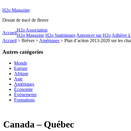
H2o Magazine
Dessin de tracé de fleuve
H2o Association
Accueil
H2o Magazine
H2o Statistiques
Annoncer sur H2o
Adhérer à
Accueil
> Brèves >
Amériques
> Plan d’action 2013-2020 sur les ch
Autres catégories
Monde
Europe
Afrique
Asie
Amériques
Économie
Évènements
Formations
Canada – Québec