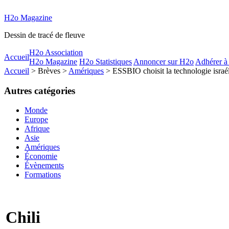
H2o Magazine
Dessin de tracé de fleuve
H2o Association
Accueil
H2o Magazine
H2o Statistiques
Annoncer sur H2o
Adhérer à
Accueil
> Brèves >
Amériques
> ESSBIO choisit la technologie israé
Autres catégories
Monde
Europe
Afrique
Asie
Amériques
Économie
Évènements
Formations
Chili