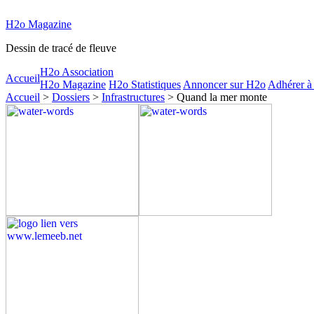
H2o Magazine
Dessin de tracé de fleuve
H2o Association
Accueil
H2o Magazine
H2o Statistiques
Annoncer sur H2o
Adhérer à
Accueil
>
Dossiers
>
Infrastructures
> Quand la mer monte