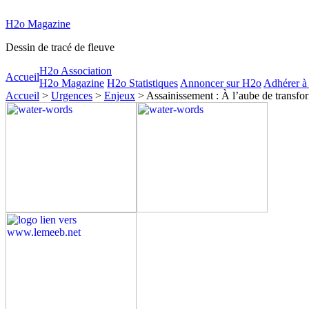
H2o Magazine
Dessin de tracé de fleuve
H2o Association
Accueil
H2o Magazine
H2o Statistiques
Annoncer sur H2o
Adhérer à
Accueil
>
Urgences
>
Enjeux
> Assainissement : À l’aube de transfor