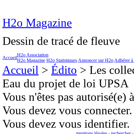
H2o Magazine
Dessin de tracé de fleuve
H2o Association
Accueil
H2o Magazine
H2o Statistiques
Annoncer sur H2o
Adhérer à
Accueil
>
Édito
> Les collec
Eau du projet de loi UPSA
Vous n'êtes pas autorisé(e) à
Vous devez vous connecter.
Vous devez vous identifier.
mentions légales
-
rechercher