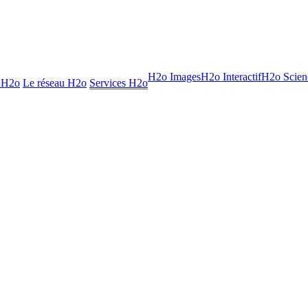
H2o Images
H2o Interactif
H2o Scien
 H2o
Le réseau H2o
Services H2o