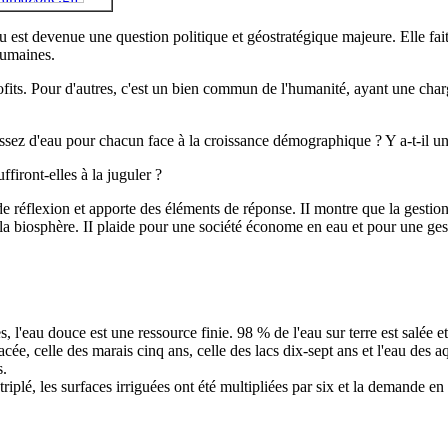
u est devenue une question politique et géostratégique majeure. Elle fait
humaines.
ofits. Pour d'autres, c'est un bien commun de l'humanité, ayant une char
 assez d'eau pour chacun face à la croissance démographique ? Y a-t-il un
ffiront-elles à la juguler ?
e réflexion et apporte des éléments de réponse. II montre que la gestion
à la biosphère. II plaide pour une société économe en eau et pour une gest
 l'eau douce est une ressource finie. 98 % de l'eau sur terre est salée e
acée, celle des marais cinq ans, celle des lacs dix-sept ans et l'eau des 
s.
iplé, les surfaces irriguées ont été multipliées par six et la demande en