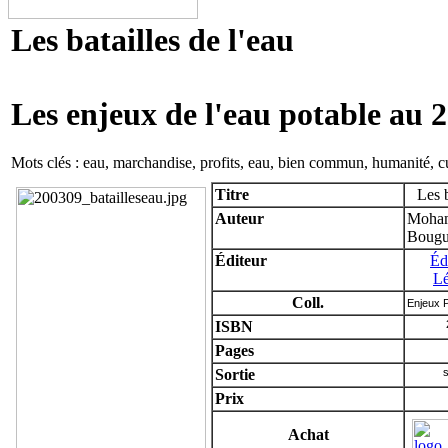
Les batailles de l'eau
Les enjeux de l'eau potable au 
Mots clés : eau, marchandise, profits, eau, bien commun, humanité, cu
Titre
Les b
Auteur
Moham
Bougu
Éditeur
Éd
L
Coll.
Enjeux 
ISBN
Pages
Sortie
Prix
Achat