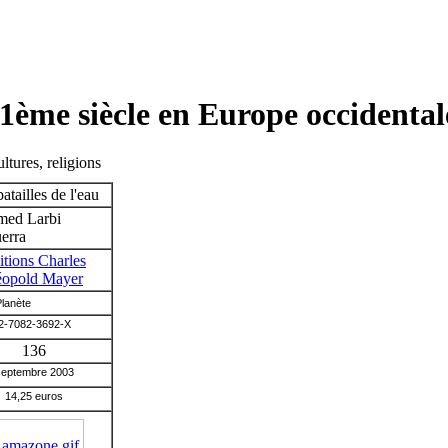
21ème siècle en Europe occidental
ltures, religions
atailles de l'eau
ed Larbi
erra
itions Charles
éopold Mayer
Planète
2-7082-3692-X
136
septembre 2003
14,25 euros