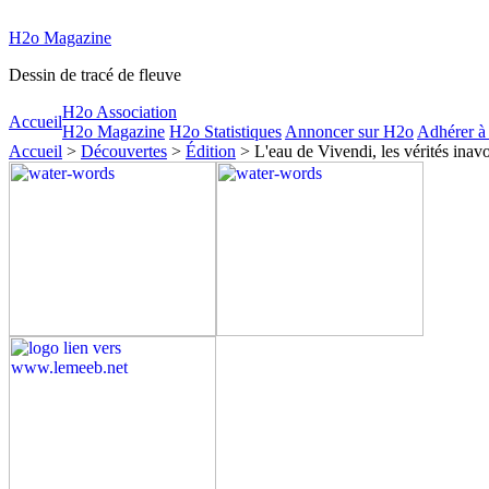
H2o Magazine
Dessin de tracé de fleuve
H2o Association
Accueil
H2o Magazine
H2o Statistiques
Annoncer sur H2o
Adhérer à
Accueil
>
Découvertes
>
Édition
> L'eau de Vivendi, les vérités inav