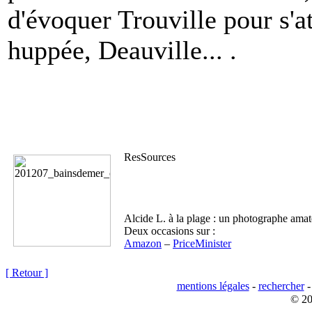
d'évoquer Trouville pour s'a
huppée, Deauville...
.
ResSources
Alcide L. à la plage : un photographe ama
Deux occasions sur :
Amazon
–
PriceMinister
[ Retour ]
mentions légales
-
rechercher
© 20