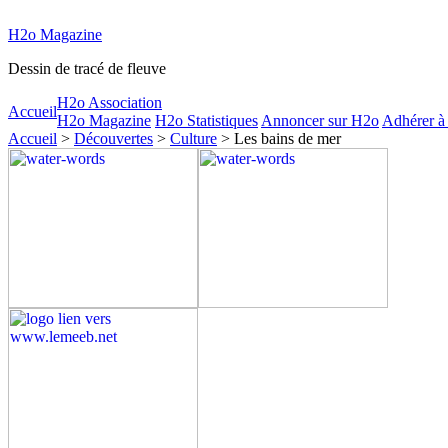
H2o Magazine
Dessin de tracé de fleuve
H2o Association
Accueil
H2o Magazine
H2o Statistiques
Annoncer sur H2o
Adhérer à
Accueil
>
Découvertes
>
Culture
> Les bains de mer