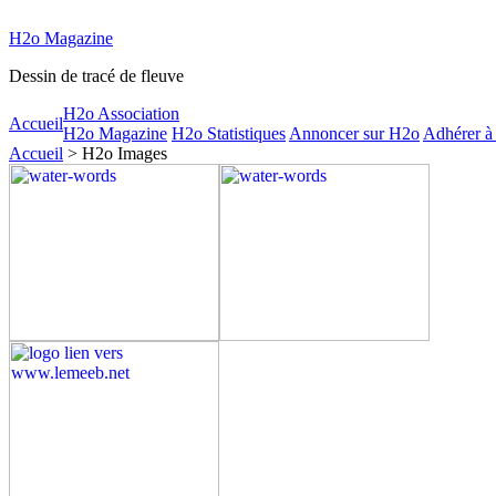
H2o Magazine
Dessin de tracé de fleuve
H2o Association
Accueil
H2o Magazine
H2o Statistiques
Annoncer sur H2o
Adhérer à
Accueil
> H2o Images