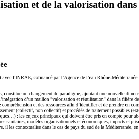
isation et de la valorisation dans 
née
at avec l’INRAE, cofinancé par l’Agence de l’eau Rhône-Méditerranée Co
es, constitue un changement de paradigme, ajoutant une nouvelle dimensio
intégration d’un maillon "valorisation et réutilisation" dans la filière 
ompréhension et des ressources afin d’identifier et de prendre en compte 
sement (collectif, non collectif) et procédés de traitement possibles (ext
tiques…) ; les enjeux principaux qui doivent être pris en compte pour ab
ques sanitaires, modèles organisationnels et économiques, impacts et pri
 il les contextualise dans le cas de pays du sud de la Méditerranée, en pa