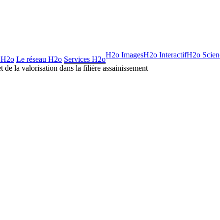
H2o Images
H2o Interactif
H2o Scien
 H2o
Le réseau H2o
Services H2o
et de la valorisation dans la filière assainissement