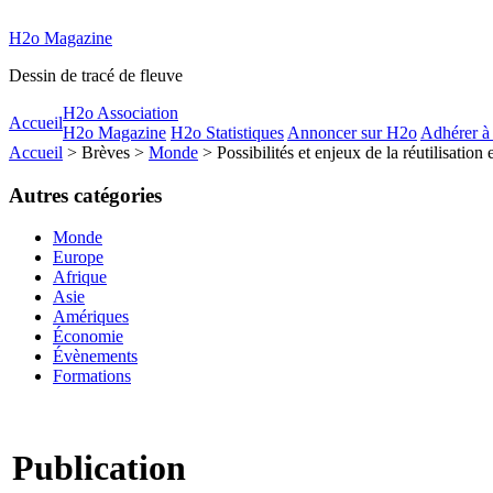
H2o Magazine
Dessin de tracé de fleuve
H2o Association
Accueil
H2o Magazine
H2o Statistiques
Annoncer sur H2o
Adhérer à
Accueil
> Brèves >
Monde
> Possibilités et enjeux de la réutilisation 
Autres catégories
Monde
Europe
Afrique
Asie
Amériques
Économie
Évènements
Formations
Publication