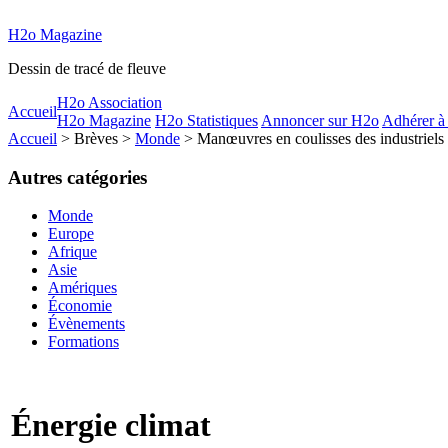
H2o Magazine
Dessin de tracé de fleuve
H2o Association
Accueil
H2o Magazine
H2o Statistiques
Annoncer sur H2o
Adhérer à
Accueil
> Brèves >
Monde
> Manœuvres en coulisses des industriels f
Autres catégories
Monde
Europe
Afrique
Asie
Amériques
Économie
Évènements
Formations
Énergie climat