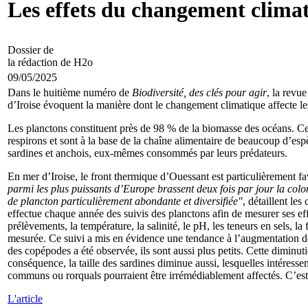
Les effets du changement climat
Dossier de
la rédaction de H2o
09/05/2025
Dans le huitième numéro de
Biodiversité, des clés pour agir
, la revu
d’Iroise évoquent la manière dont le changement climatique affecte les
Les planctons constituent près de 98 % de la biomasse des océans. Ces
respirons et sont à la base de la chaîne alimentaire de beaucoup d’esp
sardines et anchois, eux-mêmes consommés par leurs prédateurs.
En mer d’Iroise, le front thermique d’Ouessant est particulièrement 
parmi les plus puissants d’Europe brassent deux fois par jour la co
de plancton particulièrement abondante et diversifiée"
, détaillent le
effectue chaque année des suivis des planctons afin de mesurer ses ef
prélèvements, la température, la salinité, le pH, les teneurs en sels,
mesurée. Ce suivi a mis en évidence une tendance à l’augmentation de
des copépodes a été observée, ils sont aussi plus petits. Cette diminu
conséquence, la taille des sardines diminue aussi, lesquelles intéres
communs ou rorquals pourraient être irrémédiablement affectés. C’est é
L'article