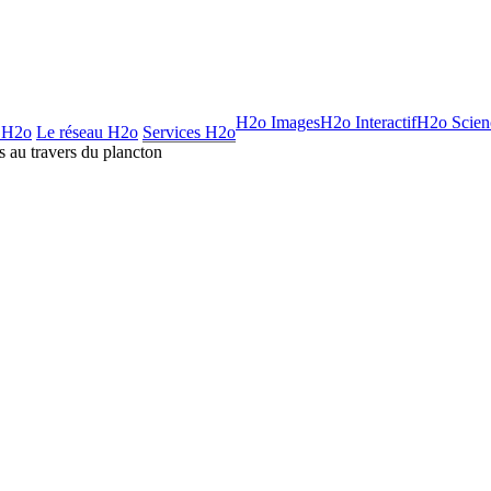
H2o Images
H2o Interactif
H2o Scien
 H2o
Le réseau H2o
Services H2o
 au travers du plancton