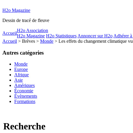
H2o Magazine
Dessin de tracé de fleuve
H2o Association
Accueil
H2o Magazine
H2o Statistiques
Annoncer sur H2o
Adhérer à
Accueil
> Brèves >
Monde
> Les effets du changement climatique vus
Autres catégories
Monde
Europe
Afrique
Asie
Amériques
Économie
Évènements
Formations
Recherche