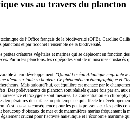
ique vus au travers du plancton
e technique de l’Office français de la biodiversité (OFB), Caroline Caill
 planctons et par ricochet l’ensemble de la biodiversité.
 petites créatures végétales et marines qui se déplacent en fonction de
èces. Parmi les planctons, les copépodes sont de minuscules crustacés qui
favorable à leur développement.
"Quand l’océan Atlantique emprunte le c
lonne d’eau sur toute sa hauteur. Ce phénomène océanographique et l’hy
s chercheurs. Mais aujourd’hui, cet équilibre est menacé par le changeme
fets. Des prélèvements de plancton sont réalisés quatre fois par an, aux
 la fluorescence et l’oxygène sont mesurés. La concentration en chlorophy
s températures de surface au printemps ce qui affecte le développement
tion n’est pas sans conséquence pour les petits poissons car les petits 
sent beaucoup d’oiseaux de mer et de mammifères marins fréquentant la m
galement crucial pour l’activité halieutique et l’économie maritime qui 