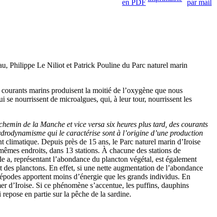
iau, Philippe Le Niliot et Patrick Pouline du Parc naturel marin
s courants marins produisent la moitié de l’oxygène que nous
 se nourrissent de microalgues, qui, à leur tour, nourrissent les
hemin de la Manche et vice versa six heures plus tard, des courants
drodynamisme qui le caractérise sont à l’origine d’une production
nt climatique. Depuis près de 15 ans, le Parc naturel marin d’Iroise
 mêmes endroits, dans 13 stations. À chacune des stations de
lle a, représentant l’abondance du plancton végétal, est également
 des planctons. En effet, si une nette augmentation de l’abondance
copépodes apportent moins d’énergie que les grands individus. En
er d’Iroise. Si ce phénomène s’accentue, les puffins, dauphins
repose en partie sur la pêche de la sardine.