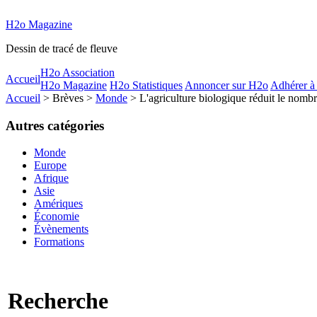
H2o Magazine
Dessin de tracé de fleuve
H2o Association
Accueil
H2o Magazine
H2o Statistiques
Annoncer sur H2o
Adhérer à
Accueil
> Brèves >
Monde
> L'agriculture biologique réduit le nombr
Autres catégories
Monde
Europe
Afrique
Asie
Amériques
Économie
Évènements
Formations
Recherche