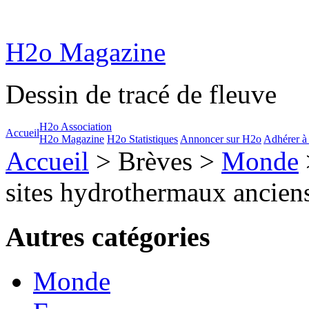
H2o Magazine
Dessin de tracé de fleuve
H2o Association
Accueil
H2o Magazine
H2o Statistiques
Annoncer sur H2o
Adhérer à
Accueil
> Brèves >
Monde
sites hydrothermaux anciens
Autres catégories
Monde