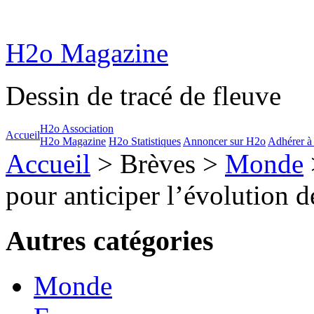
H2o Magazine
Dessin de tracé de fleuve
H2o Association
Accueil
H2o Magazine
H2o Statistiques
Annoncer sur H2o
Adhérer à
Accueil
> Brèves >
Monde
pour anticiper l’évolution de
Autres catégories
Monde