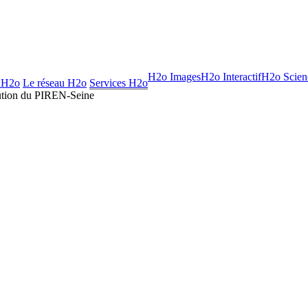
H2o Images
H2o Interactif
H2o Scien
 H2o
Le réseau H2o
Services H2o
tution du PIREN-Seine