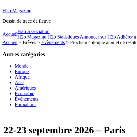
H2o Magazine
Dessin de tracé de fleuve
H2o Association
Accueil
H2o Magazine
H2o Statistiques
Annoncer sur H2o
Adhérer à
Accueil
> Brèves >
Évènements
> Prochain colloque annuel de resti
Autres catégories
Monde
Europe
Afrique
Asie
Amériques
Économie
Évènements
Formations
22-23 septembre 2026 – Paris