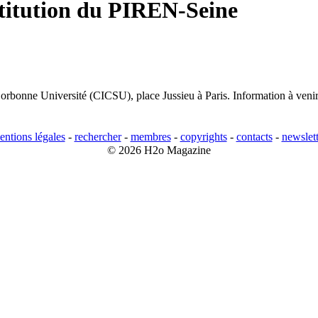
stitution du PIREN-Seine
Sorbonne Université (CICSU), place Jussieu à Paris. Information à venir
entions légales
-
rechercher
-
membres
-
copyrights
-
contacts
-
newslett
© 2026 H2o Magazine