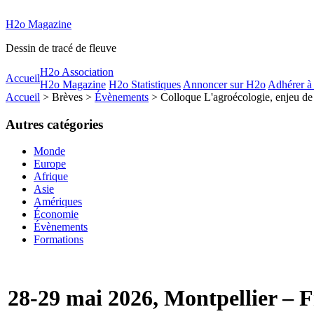
H2o Magazine
Dessin de tracé de fleuve
H2o Association
Accueil
H2o Magazine
H2o Statistiques
Annoncer sur H2o
Adhérer à
Accueil
> Brèves >
Évènements
> Colloque L'agroécologie, enjeu de 
Autres catégories
Monde
Europe
Afrique
Asie
Amériques
Économie
Évènements
Formations
28-29 mai 2026, Montpellier – 