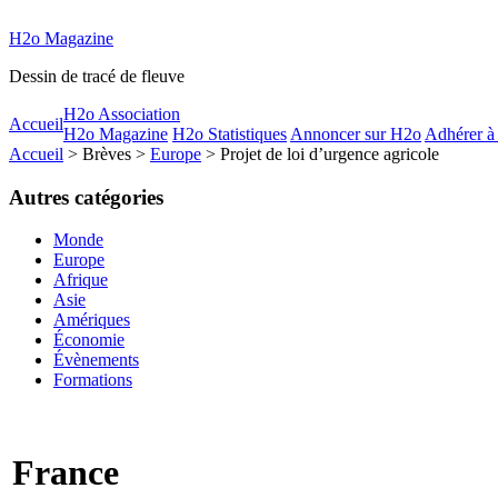
H2o Magazine
Dessin de tracé de fleuve
H2o Association
Accueil
H2o Magazine
H2o Statistiques
Annoncer sur H2o
Adhérer à
Accueil
> Brèves >
Europe
> Projet de loi d’urgence agricole
Autres catégories
Monde
Europe
Afrique
Asie
Amériques
Économie
Évènements
Formations
France