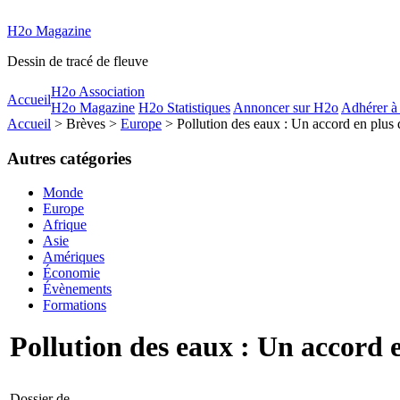
H2o Magazine
Dessin de tracé de fleuve
H2o Association
Accueil
H2o Magazine
H2o Statistiques
Annoncer sur H2o
Adhérer à
Accueil
> Brèves >
Europe
> Pollution des eaux : Un accord en plus 
Autres catégories
Monde
Europe
Afrique
Asie
Amériques
Économie
Évènements
Formations
Pollution des eaux : Un accord 
Dossier de