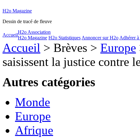
H2o Magazine
Dessin de tracé de fleuve
H2o Association
Accueil
H2o Magazine
H2o Statistiques
Annoncer sur H2o
Adhérer à
Accueil
> Brèves >
Europe
saisissent la justice contre l
Autres catégories
Monde
Europe
Afrique