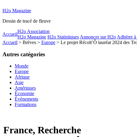
H2o Magazine
Dessin de tracé de fleuve
H2o Association
Accueil
H2o Magazine
H2o Statistiques
Annoncer sur H2o
Adhérer à
Accueil
> Brèves >
Europe
> Le projet Récolt’Ô lauréat 2024 des Tr
Autres catégories
Monde
Europe
Afrique
Asie
Amériques
Économie
Évènements
Formations
France, Recherche