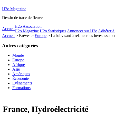
H2o Magazine
Dessin de tracé de fleuve
H2o Association
Accueil
H2o Magazine
H2o Statistiques
Annoncer sur H2o
Adhérer à
Accueil
> Brèves >
Europe
> La loi visant à relancer les investissem
Autres catégories
Monde
Europe
Afrique
Asie
Amériques
Économie
Évènements
Formations
France, Hydroélectricité