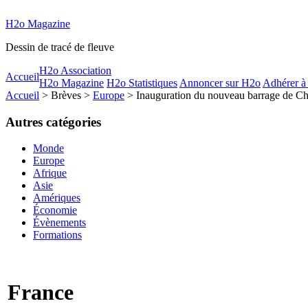
H2o Magazine
Dessin de tracé de fleuve
H2o Association
Accueil
H2o Magazine
H2o Statistiques
Annoncer sur H2o
Adhérer à
Accueil
> Brèves >
Europe
> Inauguration du nouveau barrage de Cha
Autres catégories
Monde
Europe
Afrique
Asie
Amériques
Économie
Évènements
Formations
France