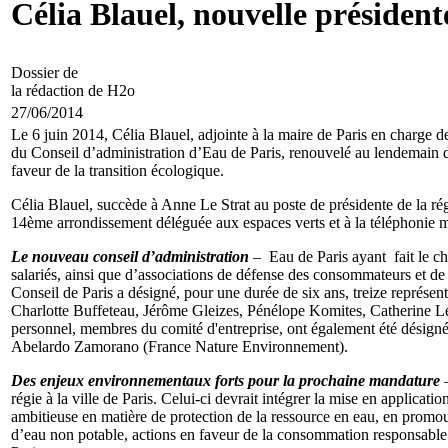
Célia Blauel, nouvelle présiden
Dossier de
la rédaction de H2o
27/06/2014
Le 6 juin 2014, Célia Blauel, adjointe à la maire de Paris en charge d
du Conseil d’administration d’Eau de Paris, renouvelé au lendemain 
faveur de la transition écologique.
Célia Blauel, succède à Anne Le Strat au poste de présidente de la ré
14ème arrondissement déléguée aux espaces verts et à la téléphonie m
Le nouveau conseil d’administration
– Eau de Paris ayant fait le ch
salariés, ainsi que d’associations de défense des consommateurs et de
Conseil de Paris a désigné, pour une durée de six ans, treize représen
Charlotte Buffeteau, Jérôme Gleizes, Pénélope Komites, Catherine L
personnel, membres du comité d'entreprise, ont également été désign
Abelardo Zamorano (France Nature Environnement).
Des enjeux environnementaux forts pour la prochaine mandature
–
régie à la ville de Paris. Celui‐ci devrait intégrer la mise en applic
ambitieuse en matière de protection de la ressource en eau, en promo
d’eau non potable, actions en faveur de la consommation responsable. E