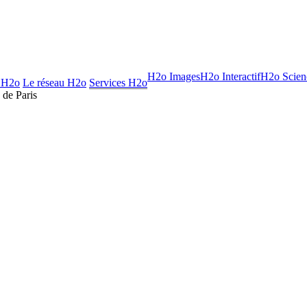
H2o Images
H2o Interactif
H2o Scien
 H2o
Le réseau H2o
Services H2o
 de Paris