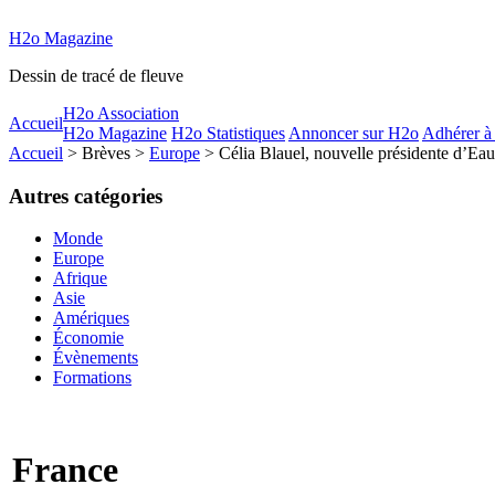
H2o Magazine
Dessin de tracé de fleuve
H2o Association
Accueil
H2o Magazine
H2o Statistiques
Annoncer sur H2o
Adhérer à
Accueil
> Brèves >
Europe
> Célia Blauel, nouvelle présidente d’Eau
Autres catégories
Monde
Europe
Afrique
Asie
Amériques
Économie
Évènements
Formations
France