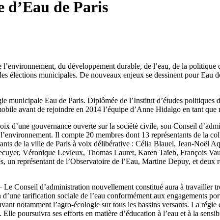
te d’Eau de Paris
e l’environnement, du développement durable, de l’eau, de la politique de
des élections municipales. De nouveaux enjeux se dessinent pour Eau de
gie municipale Eau de Paris. Diplômée de l’Institut d’études politiques 
obile avant de rejoindre en 2014 l’équipe d’Anne Hidalgo en tant que m
oix d’une gouvernance ouverte sur la société civile, son Conseil d’admi
 l’environnement. Il compte 20 membres dont 13 représentants de la colle
tants de la ville de Paris à voix délibérative : Célia Blauel, Jean‐Noël
ecuyer, Véronique Levieux, Thomas Lauret, Karen Taïeb, François Vaug
és, un représentant de l’Observatoire de l’Eau, Martine Depuy, et deux
 Le Conseil d’administration nouvellement constitué aura à travailler tr
ation d’une tarification sociale de l’eau conformément aux engagements po
uvant notamment l’agro‐écologie sur tous les bassins versants. La rég
lle poursuivra ses efforts en matière d’éducation à l’eau et à la sensibi