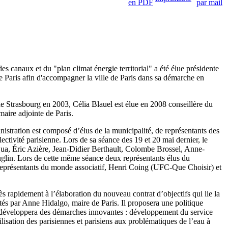
s canaux et du "plan climat énergie territorial" a été élue présidente
 Paris afin d'accompagner la ville de Paris dans sa démarche en
de Strasbourg en 2003, Célia Blauel est élue en 2008 conseillère du
aire adjointe de Paris.
nistration est composé d’élus de la municipalité, de représentants des
ctivité parisienne. Lors de sa séance des 19 et 20 mai dernier, le
 Aqua, Éric Azière, Jean‐Didier Berthault, Colombe Brossel, Anne‐
lin. Lors de cette même séance deux représentants élus du
 représentants du monde associatif, Henri Coing (UFC‐Que Choisir) et
ès rapidement à l’élaboration du nouveau contrat d’objectifs qui lie la
rtés par Anne Hidalgo, maire de Paris. Il proposera une politique
ie développera des démarches innovantes : développement du service
lisation des parisiennes et parisiens aux problématiques de l’eau à