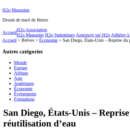
H2o Magazine
Dessin de tracé de fleuve
H2o Association
Accueil
H2o Magazine
H2o Statistiques
Annoncer sur H2o
Adhérer à
Accueil
> Brèves >
Économie
> San Diego, États-Unis – Reprise du pr
Autres catégories
Monde
Europe
Afrique
Asie
Amériques
Économie
Évènements
Formations
San Diego, États-Unis – Reprise
réutilisation d’eau