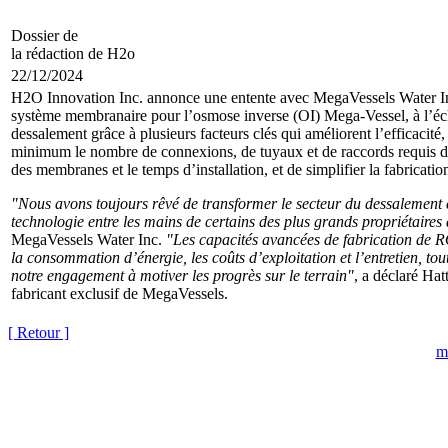
Dossier de
la rédaction de H2o
22/12/2024
H2O Innovation Inc. annonce une entente avec MegaVessels Water Inc. 
système membranaire pour l’osmose inverse (OI) Mega-Vessel, à l’é
dessalement grâce à plusieurs facteurs clés qui améliorent l’efficacité
minimum le nombre de connexions, de tuyaux et de raccords requis dans
des membranes et le temps d’installation, et de simplifier la fabricatio
"Nous avons toujours rêvé de transformer le secteur du dessalement 
technologie entre les mains de certains des plus grands propriétaires
MegaVessels Water Inc.
"Les capacités avancées de fabrication de RO
la consommation d’énergie, les coûts d’exploitation et l’entretien, t
notre engagement à motiver les progrès sur le terrain"
, a déclaré Hat
fabricant exclusif de MegaVessels.
[ Retour ]
m