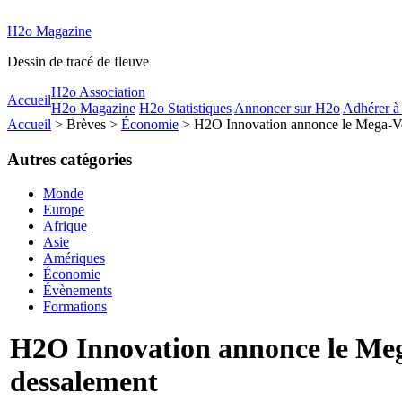
H2o Magazine
Dessin de tracé de fleuve
H2o Association
Accueil
H2o Magazine
H2o Statistiques
Annoncer sur H2o
Adhérer à
Accueil
> Brèves >
Économie
> H2O Innovation annonce le Mega-Vess
Autres catégories
Monde
Europe
Afrique
Asie
Amériques
Économie
Évènements
Formations
H2O Innovation annonce le Mega
dessalement