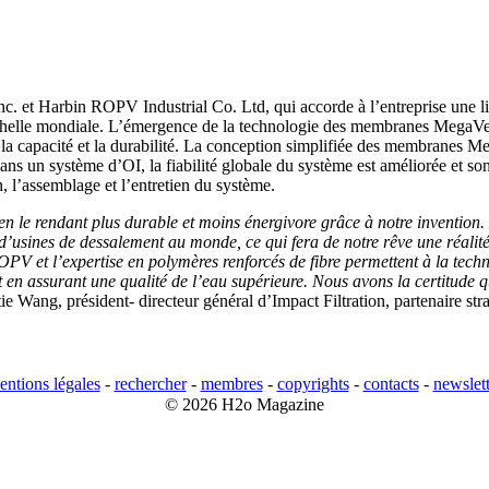
et Harbin ROPV Industrial Co. Ltd, qui accorde à l’entreprise une lice
chelle mondiale. L’émergence de la technologie des membranes MegaVes
, la capacité et la durabilité. La conception simplifiée des membranes Meg
 un système d’OI, la fiabilité globale du système est améliorée et son 
n, l’assemblage et l’entretien du système.
en le rendant plus durable et moins énergivore grâce à notre invention
 d’usines de dessalement au monde, ce qui fera de notre rêve une réalit
PV et l’expertise en polymères renforcés de fibre permettent à la techn
out en assurant une qualité de l’eau supérieure. Nous avons la certitude
tie Wang, président- directeur général d’Impact Filtration, partenaire s
entions légales
-
rechercher
-
membres
-
copyrights
-
contacts
-
newslett
© 2026 H2o Magazine