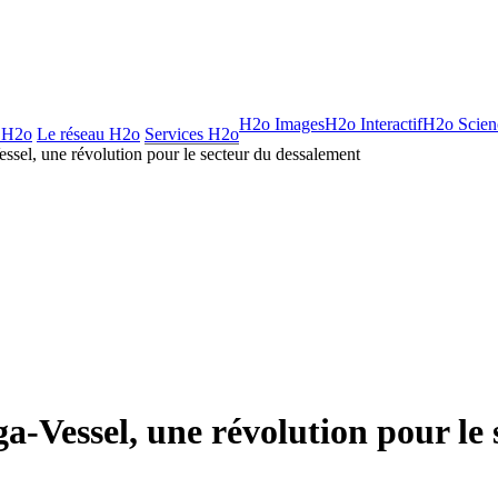
H2o Images
H2o Interactif
H2o Scien
 H2o
Le réseau H2o
Services H2o
el, une révolution pour le secteur du dessalement
-Vessel, une révolution pour le 