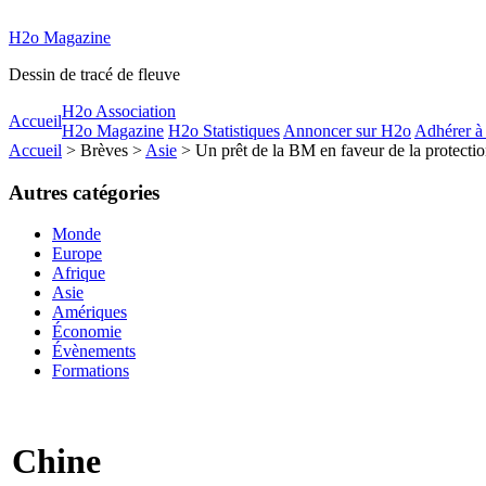
H2o Magazine
Dessin de tracé de fleuve
H2o Association
Accueil
H2o Magazine
H2o Statistiques
Annoncer sur H2o
Adhérer à
Accueil
> Brèves >
Asie
> Un prêt de la BM en faveur de la protecti
Autres catégories
Monde
Europe
Afrique
Asie
Amériques
Économie
Évènements
Formations
Chine