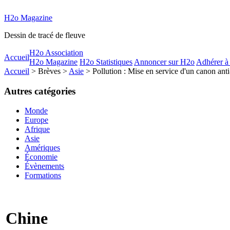
H2o Magazine
Dessin de tracé de fleuve
H2o Association
Accueil
H2o Magazine
H2o Statistiques
Annoncer sur H2o
Adhérer à
Accueil
> Brèves >
Asie
> Pollution : Mise en service d'un canon ant
Autres catégories
Monde
Europe
Afrique
Asie
Amériques
Économie
Évènements
Formations
Chine