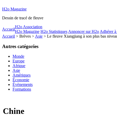
H2o Magazine
Dessin de tracé de fleuve
H2o Association
Accueil
H2o Magazine
H2o Statistiques
Annoncer sur H2o
Adhérer à
Accueil
> Brèves >
Asie
> Le fleuve Xiangjiang à son plus bas nivea
Autres catégories
Monde
Europe
Afrique
Asie
Amériques
Économie
Évènements
Formations
Chine