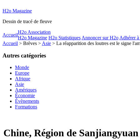
H2o Magazine
Dessin de tracé de fleuve
H2o Association
Accueil
H2o Magazine
H2o Statistiques
Annoncer sur H2o
Adhérer à
Accueil
> Brèves >
Asie
> La réapparition des loutres est le signe l'a
Autres catégories
Monde
Europe
Afrique
Asie
Amériques
Économie
Évènements
Formations
Chine, Région de Sanjiangyuan