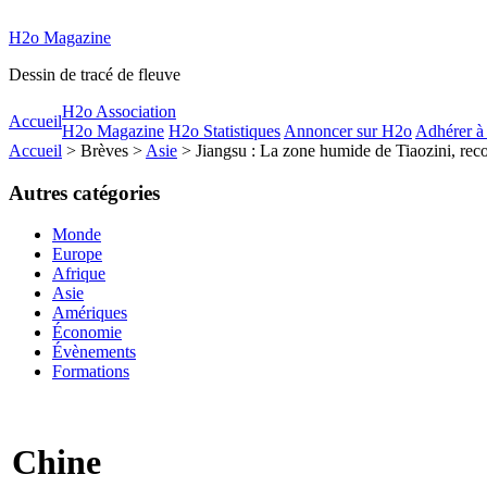
H2o Magazine
Dessin de tracé de fleuve
H2o Association
Accueil
H2o Magazine
H2o Statistiques
Annoncer sur H2o
Adhérer à
Accueil
> Brèves >
Asie
> Jiangsu : La zone humide de Tiaozini, reco
Autres catégories
Monde
Europe
Afrique
Asie
Amériques
Économie
Évènements
Formations
Chine