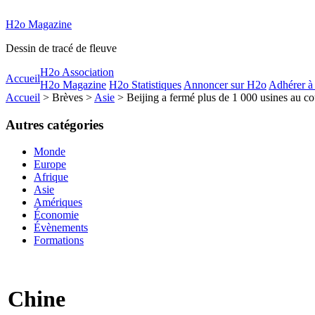
H2o Magazine
Dessin de tracé de fleuve
H2o Association
Accueil
H2o Magazine
H2o Statistiques
Annoncer sur H2o
Adhérer à
Accueil
> Brèves >
Asie
> Beijing a fermé plus de 1 000 usines au co
Autres catégories
Monde
Europe
Afrique
Asie
Amériques
Économie
Évènements
Formations
Chine