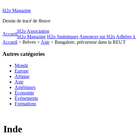
H2o Magazine
Dessin de tracé de fleuve
H2o Association
Accueil
H2o Magazine
H2o Statistiques
Annoncer sur H2o
Adhérer à
Accueil
> Brèves >
Asie
> Bangalore, précurseur dans la REUT
Autres catégories
Monde
Europe
Afrique
Asie
Amériques
Économie
Évènements
Formations
Inde