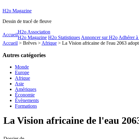
H2o Magazine
Dessin de tracé de fleuve
H2o Association
Accueil
H2o Magazine
H2o Statistiques
Annoncer sur H2o
Adhérer à
Accueil
> Brèves >
Afrique
> La Vision africaine de l'eau 2063 adop
Autres catégories
Monde
Europe
Afrique
Asie
Amériques
Économie
Évènements
Formations
La Vision africaine de l'eau 20
Dossier de