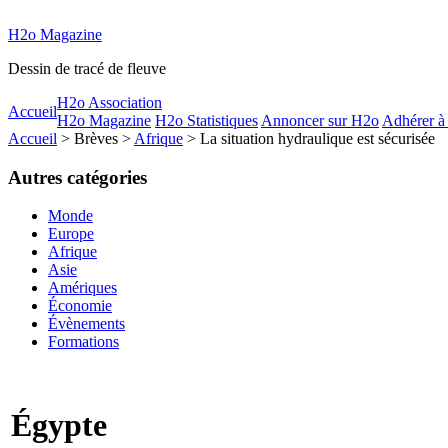
H2o Magazine
Dessin de tracé de fleuve
H2o Association
Accueil
H2o Magazine
H2o Statistiques
Annoncer sur H2o
Adhérer à
Accueil
> Brèves >
Afrique
> La situation hydraulique est sécurisée
Autres catégories
Monde
Europe
Afrique
Asie
Amériques
Économie
Évènements
Formations
Égypte