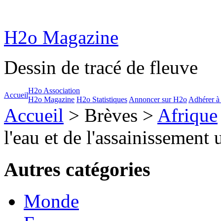
H2o Magazine
Dessin de tracé de fleuve
H2o Association
Accueil
H2o Magazine
H2o Statistiques
Annoncer sur H2o
Adhérer à
Accueil
> Brèves >
Afrique
l'eau et de l'assainissement 
Autres catégories
Monde