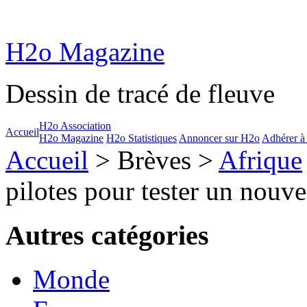
H2o Magazine
Dessin de tracé de fleuve
H2o Association
Accueil
H2o Magazine
H2o Statistiques
Annoncer sur H2o
Adhérer à
Accueil
> Brèves >
Afrique
pilotes pour tester un nouv
Autres catégories
Monde