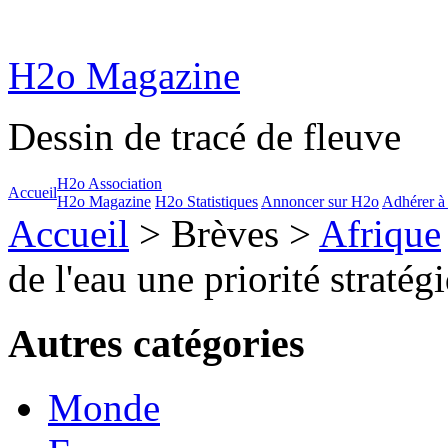
H2o Magazine
Dessin de tracé de fleuve
H2o Association
Accueil
H2o Magazine
H2o Statistiques
Annoncer sur H2o
Adhérer à
Accueil
> Brèves >
Afrique
de l'eau une priorité straté
Autres catégories
Monde