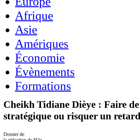
Europe
Afrique
Asie
Amériques
Économie
Évènements
Formations
Cheikh Tidiane Dièye : Faire de 
stratégique ou risquer un retar
Dossier de
la rédaction de H2o